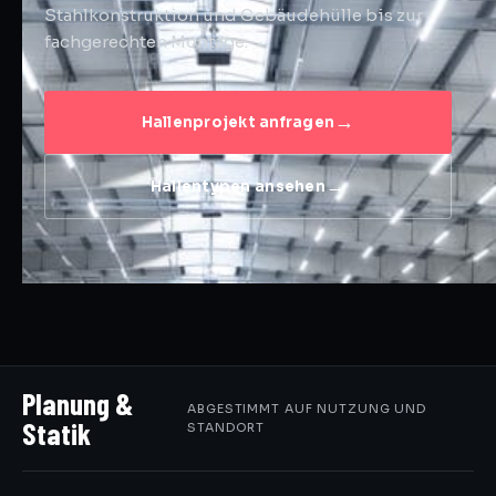
Stahlkonstruktion und Gebäudehülle bis zur
fachgerechten Montage.
Hallenprojekt anfragen
Hallentypen ansehen
Planung &
ABGESTIMMT AUF NUTZUNG UND
Statik
STANDORT