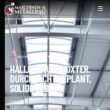
☰
HALLENBAU · INDUSTRIE · GEWERBE
HALLENBAU IN HÖXTER.
DURCHDACHT GEPLANT,
SOLIDE GEBAUT.
Individuelle Industrie-, Produktions- und
Lagerhallen – von Beratung und Planung über