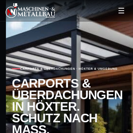
☰
CARPORTS & ÜBERDACHUNGEN · HÖXTER & UMGEBUNG
CARPORTS &
ÜBERDACHUNGEN
IN HÖXTER.
SCHUTZ NACH
MASS.